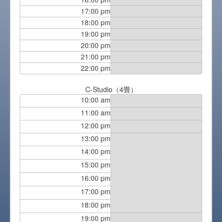
17:00 pm
18:00 pm
19:00 pm
20:00 pm
21:00 pm
22:00 pm
C-Studio（4畳）
10:00 am
11:00 am
12:00 pm
13:00 pm
14:00 pm
15:00 pm
16:00 pm
17:00 pm
18:00 pm
19:00 pm