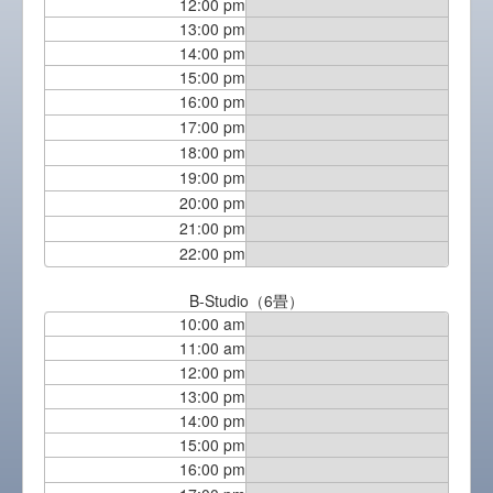
12:00 pm
13:00 pm
14:00 pm
15:00 pm
16:00 pm
17:00 pm
18:00 pm
19:00 pm
20:00 pm
21:00 pm
22:00 pm
B-Studio（6畳）
10:00 am
11:00 am
12:00 pm
13:00 pm
14:00 pm
15:00 pm
16:00 pm