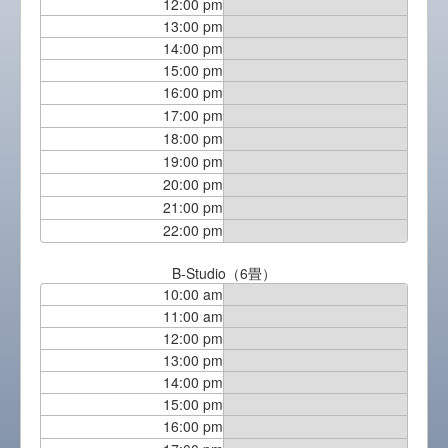
12:00 pm
13:00 pm
14:00 pm
15:00 pm
16:00 pm
17:00 pm
18:00 pm
19:00 pm
20:00 pm
21:00 pm
22:00 pm
B-Studio（6畳）
10:00 am
11:00 am
12:00 pm
13:00 pm
14:00 pm
15:00 pm
16:00 pm