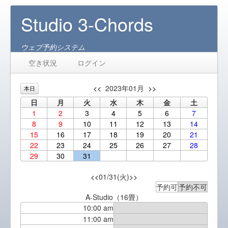
Studio 3-Chords
ウェブ予約システム
空き状況
ログイン
<<
2023年01月
>>
本日
日
月
火
水
木
金
土
1
2
3
4
5
6
7
8
9
10
11
12
13
14
15
16
17
18
19
20
21
22
23
24
25
26
27
28
29
30
31
<<
01/31(火)
>>
予約可
予約不可
A-Studio（16畳）
10:00 am
11:00 am