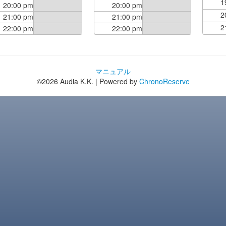
1
20:00 pm
20:00 pm
2
21:00 pm
21:00 pm
2
22:00 pm
22:00 pm
マニュアル
©2026 Audia K.K. | Powered by
ChronoReserve