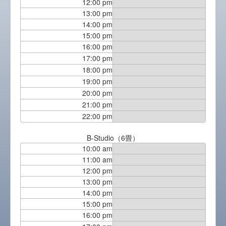
12:00 pm
13:00 pm
14:00 pm
15:00 pm
16:00 pm
17:00 pm
18:00 pm
19:00 pm
20:00 pm
21:00 pm
22:00 pm
B-Studio（6畳）
10:00 am
11:00 am
12:00 pm
13:00 pm
14:00 pm
15:00 pm
16:00 pm