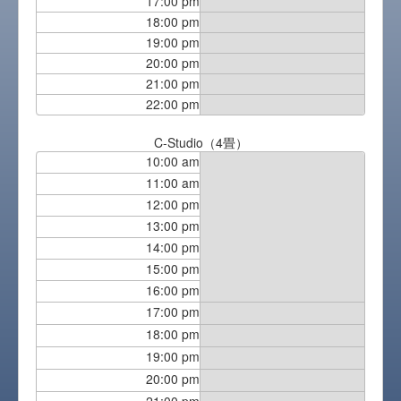
17:00 pm
18:00 pm
19:00 pm
20:00 pm
21:00 pm
22:00 pm
C-Studio（4畳）
10:00 am
11:00 am
12:00 pm
13:00 pm
14:00 pm
15:00 pm
16:00 pm
17:00 pm
18:00 pm
19:00 pm
20:00 pm