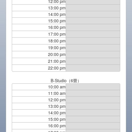
12:00 pm
13:00 pm
14:00 pm
15:00 pm
16:00 pm
17:00 pm
18:00 pm
19:00 pm
20:00 pm
21:00 pm
22:00 pm
B-Studio（6畳）
10:00 am
11:00 am
12:00 pm
13:00 pm
14:00 pm
15:00 pm
16:00 pm