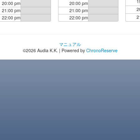
1
20:00 pm
20:00 pm
2
21:00 pm
21:00 pm
2
22:00 pm
22:00 pm
マニュアル
©2026 Audia K.K. | Powered by
ChronoReserve