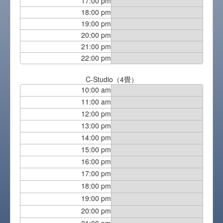
17:00 pm
18:00 pm
19:00 pm
20:00 pm
21:00 pm
22:00 pm
C-Studio（4畳）
10:00 am
11:00 am
12:00 pm
13:00 pm
14:00 pm
15:00 pm
16:00 pm
17:00 pm
18:00 pm
19:00 pm
20:00 pm