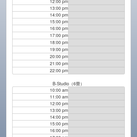
12:00 pm
13:00 pm
14:00 pm
15:00 pm
16:00 pm
17:00 pm
18:00 pm
19:00 pm
20:00 pm
21:00 pm
22:00 pm
B-Studio（6畳）
10:00 am
11:00 am
12:00 pm
13:00 pm
14:00 pm
15:00 pm
16:00 pm