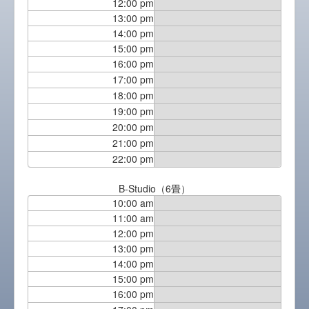
12:00 pm
13:00 pm
14:00 pm
15:00 pm
16:00 pm
17:00 pm
18:00 pm
19:00 pm
20:00 pm
21:00 pm
22:00 pm
B-Studio（6畳）
10:00 am
11:00 am
12:00 pm
13:00 pm
14:00 pm
15:00 pm
16:00 pm