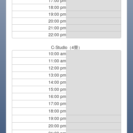
17:00 pm
18:00 pm
19:00 pm
20:00 pm
21:00 pm
22:00 pm
C-Studio（4畳）
10:00 am
11:00 am
12:00 pm
13:00 pm
14:00 pm
15:00 pm
16:00 pm
17:00 pm
18:00 pm
19:00 pm
20:00 pm