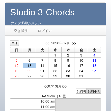
Studio 3-Chords
ウェブ予約システム
空き状況
ログイン
<<
2026年07月
>>
本日
日
月
火
水
木
金
土
1
2
3
4
5
6
7
8
9
10
11
12
13
14
15
16
17
18
19
20
21
22
23
24
25
26
27
28
29
30
31
<<
07/13(月)
>>
予約可
予約不可
A-Studio（16畳）
10:00 am
11:00 am