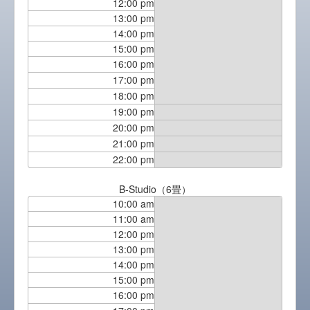
12:00 pm
13:00 pm
14:00 pm
15:00 pm
16:00 pm
17:00 pm
18:00 pm
19:00 pm
20:00 pm
21:00 pm
22:00 pm
B-Studio（6畳）
10:00 am
11:00 am
12:00 pm
13:00 pm
14:00 pm
15:00 pm
16:00 pm