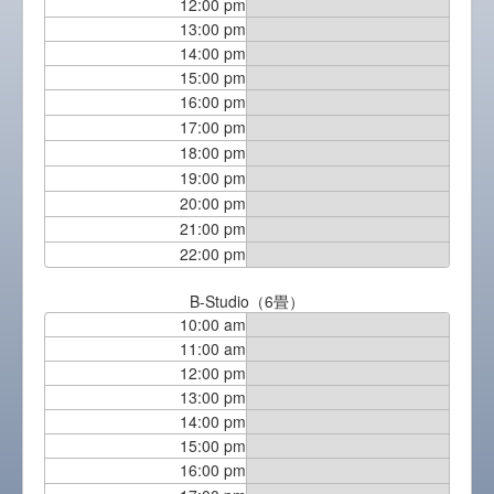
12:00 pm
13:00 pm
14:00 pm
15:00 pm
16:00 pm
17:00 pm
18:00 pm
19:00 pm
20:00 pm
21:00 pm
22:00 pm
B-Studio（6畳）
10:00 am
11:00 am
12:00 pm
13:00 pm
14:00 pm
15:00 pm
16:00 pm