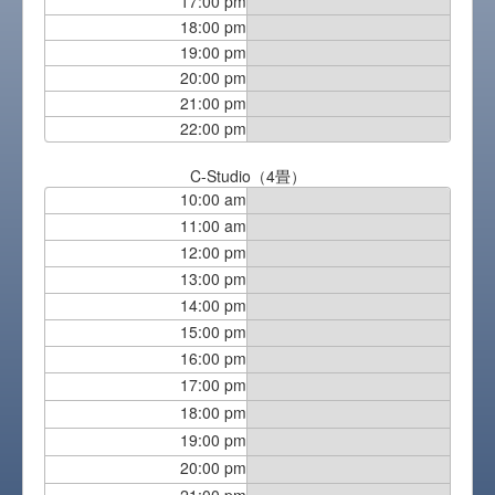
17:00 pm
18:00 pm
19:00 pm
20:00 pm
21:00 pm
22:00 pm
C-Studio（4畳）
10:00 am
11:00 am
12:00 pm
13:00 pm
14:00 pm
15:00 pm
16:00 pm
17:00 pm
18:00 pm
19:00 pm
20:00 pm