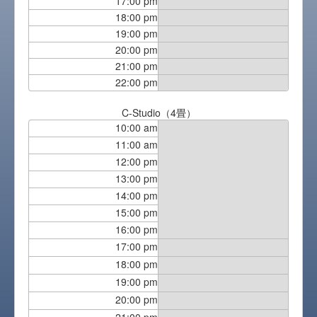
17:00 pm
18:00 pm
19:00 pm
20:00 pm
21:00 pm
22:00 pm
C-Studio（4畳）
10:00 am
11:00 am
12:00 pm
13:00 pm
14:00 pm
15:00 pm
16:00 pm
17:00 pm
18:00 pm
19:00 pm
20:00 pm