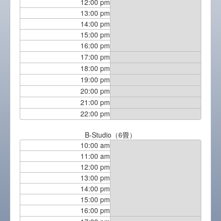
12:00 pm
13:00 pm
14:00 pm
15:00 pm
16:00 pm
17:00 pm
18:00 pm
19:00 pm
20:00 pm
21:00 pm
22:00 pm
B-Studio（6畳）
10:00 am
11:00 am
12:00 pm
13:00 pm
14:00 pm
15:00 pm
16:00 pm