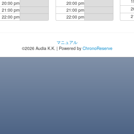
1
20:00 pm
20:00 pm
2
21:00 pm
21:00 pm
2
22:00 pm
22:00 pm
マニュアル
©2026 Audia K.K. | Powered by
ChronoReserve