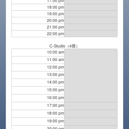
17:00 pm
18:00 pm
19:00 pm
20:00 pm
21:00 pm
22:00 pm
C-Studio（4畳）
10:00 am
11:00 am
12:00 pm
13:00 pm
14:00 pm
15:00 pm
16:00 pm
17:00 pm
18:00 pm
19:00 pm
20:00 pm