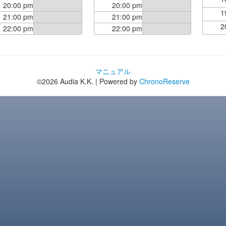
20:00 pm
20:00 pm
1
21:00 pm
21:00 pm
2
22:00 pm
22:00 pm
マニュアル
©2026 Audia K.K. | Powered by
ChronoReserve